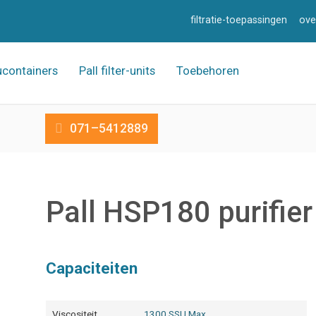
filtratie-toepassingen
ove
ucontainers
Pall filter-units
Toebehoren
071–5412889
Pall HSP180 purifier
Capaciteiten
Viscositeit
1300 SSU Max.