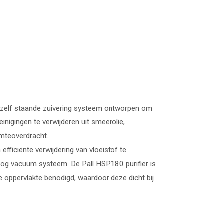
chzelf staande zuivering systeem ontworpen om
inigingen te verwijderen uit smeerolie,
rmteoverdracht.
ficiënte verwijdering van vloeistof te
og vacuüm systeem. De Pall HSP180 purifier is
 oppervlakte benodigd, waardoor deze dicht bij