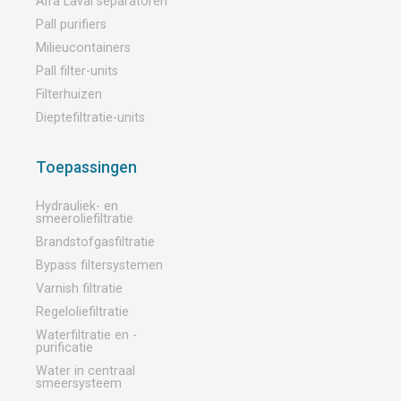
Alfa Laval separatoren
Pall purifiers
Milieucontainers
Pall filter-units
Filterhuizen
Dieptefiltratie-units
Toepassingen
Hydrauliek- en
smeeroliefiltratie
Brandstofgasfiltratie
Bypass filtersystemen
Varnish filtratie
Regeloliefiltratie
Waterfiltratie en -
purificatie
Water in centraal
smeersysteem