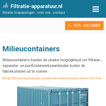
Filtratie-apparatuur.nl
filtratie-toepassingen
over ons
contact
071–5412889
Milieucontainers
Milieucontainers bieden de unieke mogelijkheid om filtratie-,
separatie- en purificatiewerkzaamheden buiten de
fabriekshallen uit te voeren.
Bekijk filtratietoepassingen waarbij een milieucontainer dienst kan doen