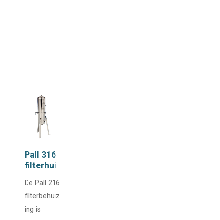
Pall 316
filterhui
s
De Pall 216
filterbehuiz
ing is