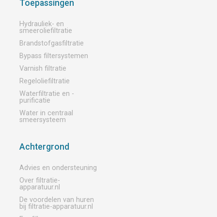
Toepassingen
Hydrauliek- en
smeeroliefiltratie
Brandstofgasfiltratie
Bypass filtersystemen
Varnish filtratie
Regeloliefiltratie
Waterfiltratie en -
purificatie
Water in centraal
smeersysteem
Achtergrond
Advies en ondersteuning
Over filtratie-
apparatuur.nl
De voordelen van huren
bij filtratie-apparatuur.nl