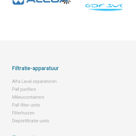
bij het
filteren van
(fris)drank
en en
bronwater.
Filtratie-apparatuur
Alfa Laval separatoren
Pall purifiers
Milieucontainers
Pall filter-units
Filterhuizen
Dieptefiltratie-units