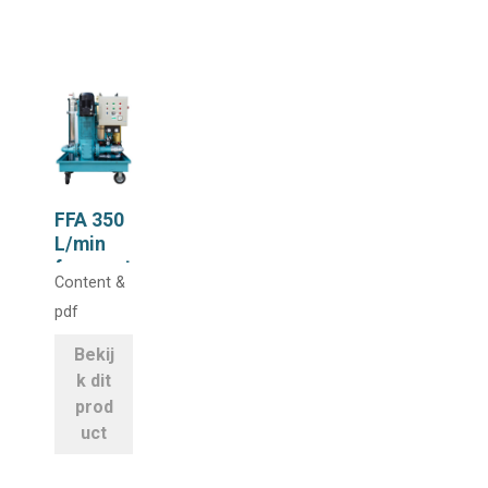
industriële
toepassing
en.
FFA 350
L/min
freguent
Content &
ie
pdf
geregeld
onbekend
Bekij
k dit
prod
uct