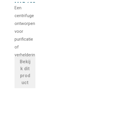
MAB 103
Een
purifier
centrifuge
met
heater
ontworpen
voor
purificatie
of
verhelderin
Bekij
g van
k dit
diverse
prod
oliën die
uct
gebruikt
worden in
installaties
op
schepen
of