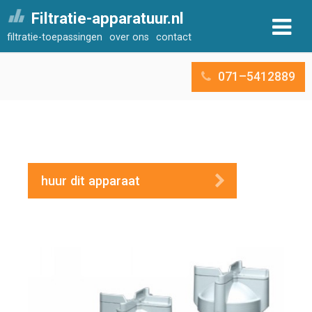
Filtratie-apparatuur.nl
filtratie-toepassingen
over ons
contact
071–5412889
huur dit apparaat